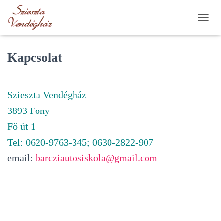
N
A
V
I
Kapcsolat
G
Á
C
I
Szieszta Vendégház
Ó
3893 Fony
Ö
S
Fő út 1
S
Z
Tel: 0620-9763-345; 0630-2822-907
E
email:
barcziautosiskola@gmail.com
Z
Á
R
Á
S
A